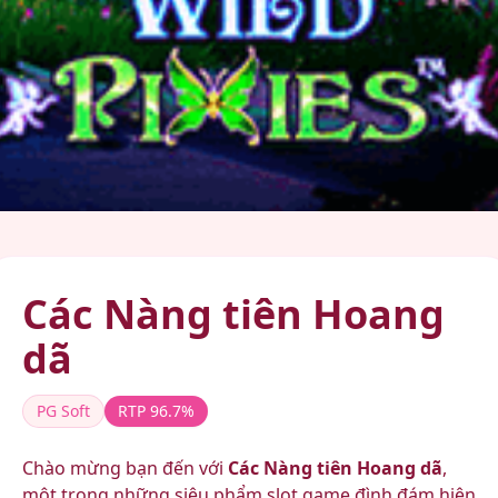
▶
Các Nàng tiên Hoang
dã
PG Soft
RTP 96.7%
Chào mừng bạn đến với
Các Nàng tiên Hoang dã
,
một trong những siêu phẩm slot game đình đám hiện