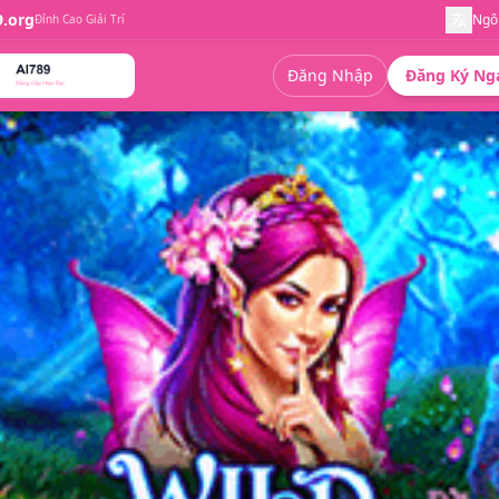
9.org
Ngô
Đỉnh Cao Giải Trí
Đăng Nhập
Đăng Ký Ng