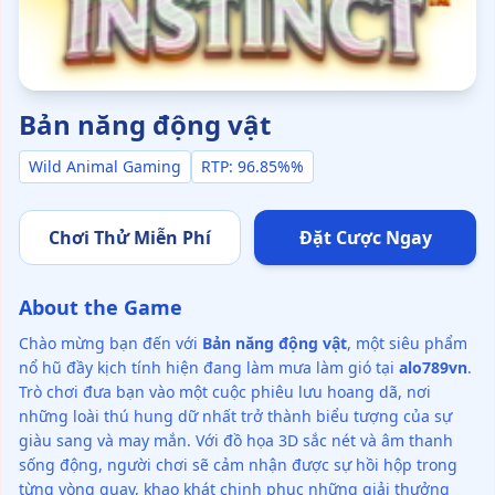
Bản năng động vật
Wild Animal Gaming
RTP: 96.85%%
Chơi Thử Miễn Phí
Đặt Cược Ngay
About the Game
Chào mừng bạn đến với
Bản năng động vật
, một siêu phẩm
nổ hũ đầy kịch tính hiện đang làm mưa làm gió tại
alo789vn
.
Trò chơi đưa bạn vào một cuộc phiêu lưu hoang dã, nơi
những loài thú hung dữ nhất trở thành biểu tượng của sự
giàu sang và may mắn. Với đồ họa 3D sắc nét và âm thanh
sống động, người chơi sẽ cảm nhận được sự hồi hộp trong
từng vòng quay, khao khát chinh phục những giải thưởng