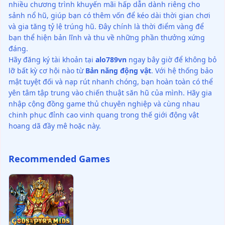
nhiều chương trình khuyến mãi hấp dẫn dành riêng cho
sảnh nổ hũ, giúp bạn có thêm vốn để kéo dài thời gian chơi
và gia tăng tỷ lệ trúng hũ. Đây chính là thời điểm vàng để
bạn thể hiện bản lĩnh và thu về những phần thưởng xứng
đáng.
Hãy đăng ký tài khoản tại
alo789vn
ngay bây giờ để không bỏ
lỡ bất kỳ cơ hội nào từ
Bản năng động vật
. Với hệ thống bảo
mật tuyệt đối và nạp rút nhanh chóng, bạn hoàn toàn có thể
yên tâm tập trung vào chiến thuật săn hũ của mình. Hãy gia
nhập cộng đồng game thủ chuyên nghiệp và cùng nhau
chinh phục đỉnh cao vinh quang trong thế giới động vật
hoang dã đầy mê hoặc này.
Recommended Games