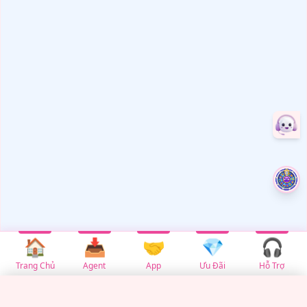
🏠
📥
🤝
💎
🎧
Trang Chủ
Agent
App
Ưu Đãi
Hỗ Trợ
✕
Select Language